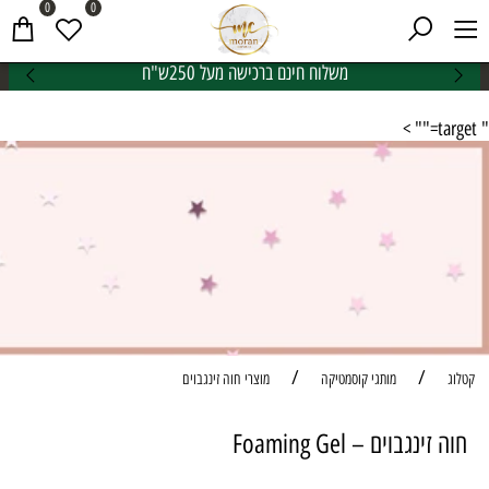
0
0
משלוח חינם ברכישה מעל 250ש"ח
" target="" >
/
/
קטלוג
מותגי קוסמטיקה
מוצרי חוה זינגבוים
חוה זינגבוים – Foaming Gel