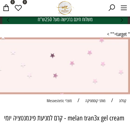
0
0
משלוח חינם ברכישה מעל 250ש"ח
" target="" >
/
/
קטלוג
מותגי קוסמטיקה
מוצרי Mesoestetic
melan tran3x gel cream - קרם למניעת פיגמנטציה יומי