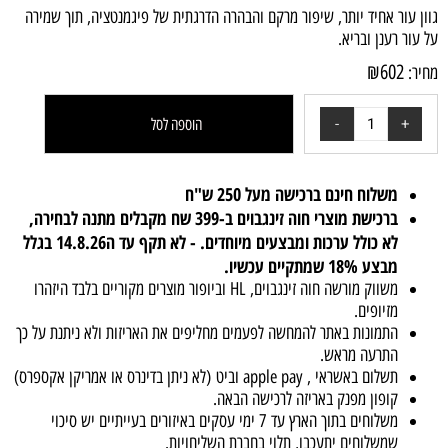
גוון עור אחיד יותר, שיפור מרקם והבהרה הדרגתית של פיגמנטציה, תוך שמירה
על עור רענן ובריא.
₪
602
מחיר:
הוספה לסל
משלוח חינם ברכישה מעל 250 ש"ח
ברכישת מוצרי חוה זינגבוים ב-399 שח מקבלים מתנה לבחירה,
לא כולל ערכות ומבצעים מיוחדים. - לא תקף עד ה14.8.26 בגלל
מבצע 18% שמתקיים עכשיו.
משווק מורשה חוה זינגבוים, HL וביופור מוצרים מקוריים בלבד היזהרו
מזיופים.
התמונות באתר להמחשה לפעמים מחליפים את האריזות ולא ניתנת על כך
התרעה מראש.
תשלום באשראי , apple pay וביט (לא ניתן בדינרס או אמריקן אקספרס)
קופון מפנק באריזה לרכישה הבאה.
משלוחים בתוך הארץ עד 7 ימי עסקים באיזורים בעייתיים יש סיכוי
שמשלוחים יתעכבו, תלוי בחברת השליחויות.